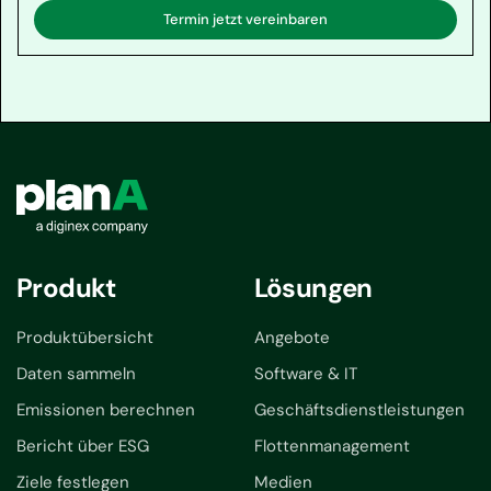
bestehenden Datenschema, das nicht speziell für
Termin jetzt vereinbaren
Buchhaltungszwecke entwickelt wurde, und gemischte
Skalierbarkeitsbewertungen limitierende Faktoren
sein. Trotzdem machen die Dashboard-Funktionalität
der Plattform und starke Partnerschaften,
einschließlich derjenigen mit Accenture, sie zu einer
geeigneten Option für viele Organisationen.
Produkt
Lösungen
Produktübersicht
Angebote
Daten sammeln
Software & IT
Emissionen berechnen
Geschäftsdienstleistungen
Bericht über ESG
Flottenmanagement
Ziele festlegen
Medien