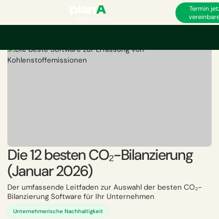
Termin jet
vereinbar
Startseite
Corporate Carbon Footprint
CO₂-Bilanzierung
Die 12 beste
Die 12 besten CO₂-Bilanzierung
(Januar 2026)
Der umfassende Leitfaden zur Auswahl der besten CO₂-
Bilanzierung Software für Ihr Unternehmen
Unternehmerische Nachhaltigkeit