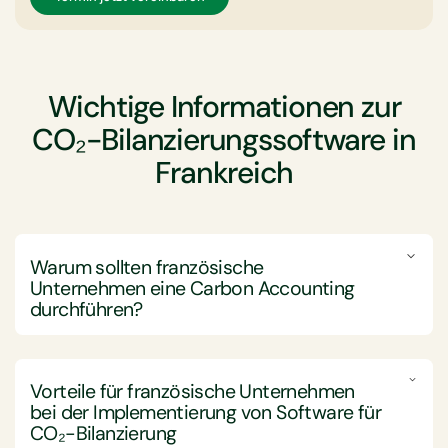
Wichtige Informationen zur
CO₂-Bilanzierungssoftware in
Frankreich
Warum sollten französische
Unternehmen eine Carbon Accounting
durchführen?
Französische Unternehmen sollten sich mit der
Carbon Accounting beschäftigen, um ihre
Vorteile für französische Unternehmen
Treibhausgasemissionen effektiv zu messen, zu
bei der Implementierung von Software für
verwalten und zu reduzieren. Dadurch können sie
CO₂-Bilanzierung
sowohl ihre Nachhaltigkeitsziele als auch die