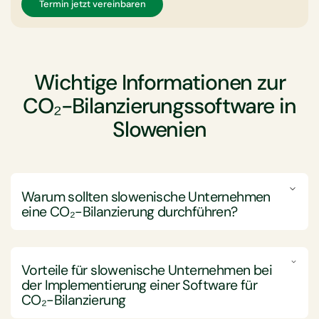
Termin jetzt vereinbaren
Wichtige Informationen zur
CO₂-Bilanzierungssoftware in
Slowenien
Warum sollten slowenische Unternehmen
eine CO₂-Bilanzierung durchführen?
Slowenische Unternehmen sollten eine Carbon
Accounting durchführen, um ihre
Vorteile für slowenische Unternehmen bei
Treibhausgasemissionen effektiv zu verwalten und zu
der Implementierung einer Software für
reduzieren. Dadurch können sie sich sowohl mit
CO₂-Bilanzierung
lokalen als auch internationalen Nachhaltigkeitszielen
und regulatorischen Anforderungen in Einklang