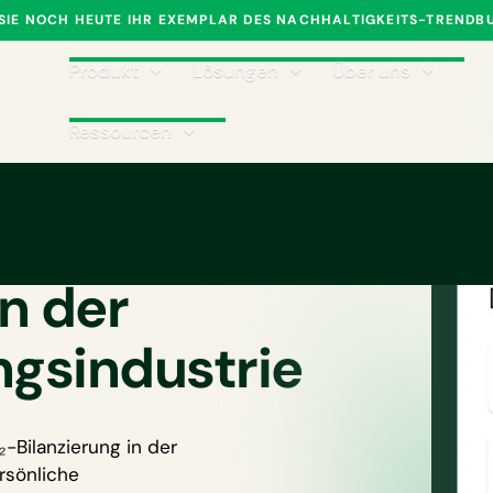
 SIE NOCH HEUTE IHR EXEMPLAR DES NACHHALTIGKEITS-TRENDB
Produkt
Lösungen
Über uns
Ressourcen
ngssoftware
n der
ngsindustrie
-Bilanzierung in der
rsönliche