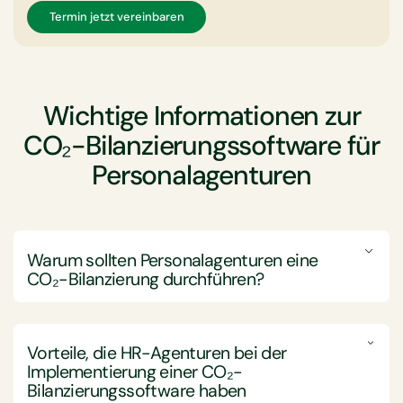
Termin jetzt vereinbaren
Wichtige Informationen zur
CO₂-Bilanzierungssoftware für
Personalagenturen
Warum sollten Personalagenturen eine
CO₂-Bilanzierung durchführen?
Die CO₂-Bilanzierung ist für HR-Agenturen von
entscheidender Bedeutung, um ihr
Vorteile, die HR-Agenturen bei der
Nachhaltigkeitsprofil zu verbessern, gesetzliche
Implementierung einer
CO₂-
Anforderungen zu erfüllen und umweltbewusste
Bilanzierungssoftware
haben
Kunden und Stakeholder anzuziehen.