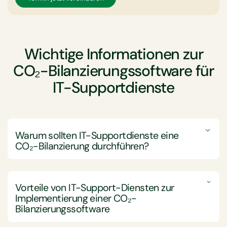
Wichtige Informationen zur
CO₂-Bilanzierungssoftware für
IT-Supportdienste
Warum sollten IT-Supportdienste eine
CO₂-Bilanzierung durchführen?
IT-Supportdienstleistungsunternehmen sollten sich
mit CO₂-Bilanzierung befassen, um die Nachhaltigkeit
Vorteile von IT-Support-Diensten zur
zu erhöhen, die Einhaltung von Vorschriften
Implementierung einer
CO₂-
sicherzustellen und die Beziehungen zu den
Bilanzierungssoftware
Stakeholdern zu stärken.