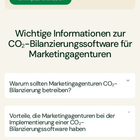
Wichtige Informationen zur
CO₂-Bilanzierungssoftware für
Marketingagenturen
Warum sollten Marketingagenturen CO₂-
Bilanzierung betreiben?
Marketingagenturen sollten sich mit der CO₂-
Bilanzierung befassen, um ihren CO₂-Fußabdruck
Vorteile, die Marketingagenturen bei der
verantwortungsvoll zu managen, ihr Ansehen zu
Implementierung einer
CO₂-
verbessern und sich an die sich entwickelnden
Bilanzierungssoftware
haben
gesetzlichen Anforderungen anzupassen.