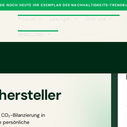
 SIE NOCH HEUTE IHR EXEMPLAR DES NACHHALTIGKEITS-TRENDB
Produkt
Lösungen
Über uns
Ressourcen
₂-
rsteller
 CO₂-Bilanzierung in
e persönliche