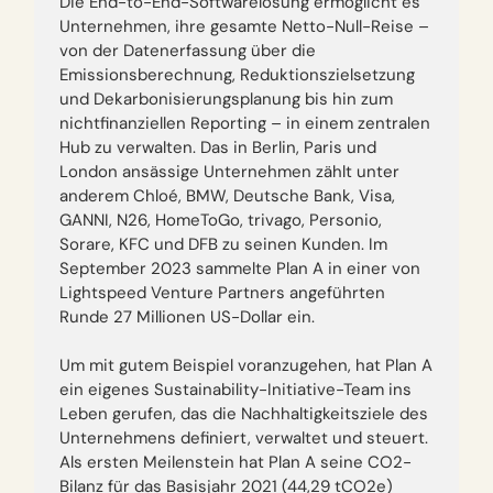
Die End-to-End-Softwarelösung ermöglicht es
Unternehmen, ihre gesamte Netto-Null-Reise –
von der Datenerfassung über die
Emissionsberechnung, Reduktionszielsetzung
und Dekarbonisierungsplanung bis hin zum
nichtfinanziellen Reporting – in einem zentralen
Hub zu verwalten. Das in Berlin, Paris und
London ansässige Unternehmen zählt unter
anderem Chloé, BMW, Deutsche Bank, Visa,
GANNI, N26, HomeToGo, trivago, Personio,
Sorare, KFC und DFB zu seinen Kunden. Im
September 2023 sammelte Plan A in einer von
Lightspeed Venture Partners angeführten
Runde 27 Millionen US-Dollar ein.‍
Um mit gutem Beispiel voranzugehen, hat Plan A
ein eigenes Sustainability-Initiative-Team ins
Leben gerufen, das die Nachhaltigkeitsziele des
Unternehmens definiert, verwaltet und steuert.
Als ersten Meilenstein hat Plan A seine CO2-
Bilanz für das Basisjahr 2021 (44,29 tCO2e)