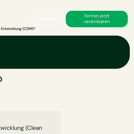
Termin jetzt
Einloggen
vereinbaren
e Entwicklung (CDM)?
ismus für
?
twicklung (Clean