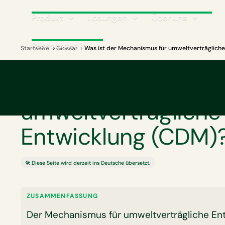
Produkt
Lösungen
Über uns
Ressourcen
Startseite
Glossar
Was ist der Mechanismus für umweltverträglich
GLOSSAR
Was ist der Mechan
umweltverträgliche
Entwicklung (CDM)
🛠️ Diese Seite wird derzeit ins Deutsche übersetzt.
ZUSAMMENFASSUNG
Der Mechanismus für umweltverträgliche En