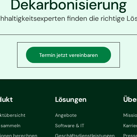
Dekarbonisierung
haltigkeitsexperten finden die richtige Lös
Termin jetzt vereinbaren
dukt
Lösungen
Übe
ktübersicht
Angebote
Missi
 sammeln
Software & IT
Karrie
ionen berechnen
Geschäftsdienstleistungen
Press