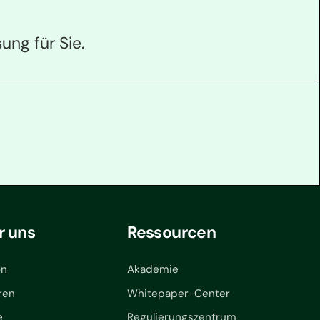
ung für Sie.
r uns
Ressourcen
on
Akademie
ren
Whitepaper-Center
e
Regulierungszentrum