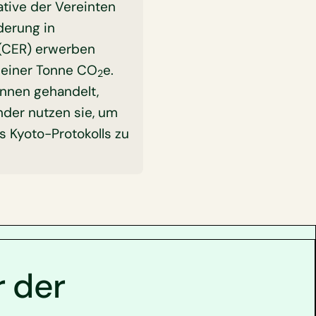
tive der Vereinten
derung in
 (CER) erwerben
t einer Tonne CO
e.
2
önnen gehandelt,
nder nutzen sie, um
 Kyoto-Protokolls zu
r der