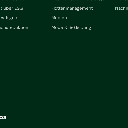
ht über ESG
Flottenmanagement
Nachha
festlegen
Medien
ionsreduktion
Mode & Bekleidung
os