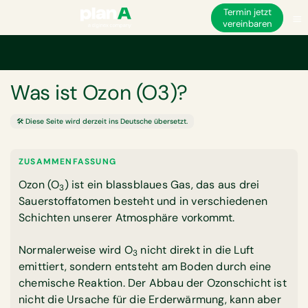
Termin jetzt
vereinbaren
Startseite
Glossar
Was ist Ozon (O3)?
GLOSSAR
Was ist Ozon (O3)?
🛠️ Diese Seite wird derzeit ins Deutsche übersetzt.
ZUSAMMENFASSUNG
Ozon (O
) ist ein blassblaues Gas, das aus drei
3
Sauerstoffatomen besteht und in verschiedenen
Schichten unserer Atmosphäre vorkommt.
Normalerweise wird O
nicht direkt in die Luft
3
emittiert, sondern entsteht am Boden durch eine
chemische Reaktion. Der Abbau der Ozonschicht ist
nicht die Ursache für die Erderwärmung, kann aber