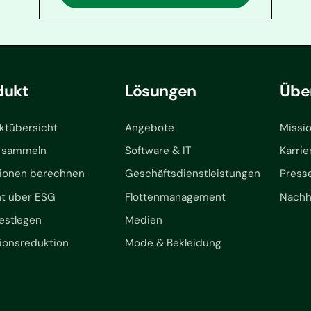
dukt
Lösungen
Übe
ktübersicht
Angebote
Missi
 sammeln
Software & IT
Karrie
ionen berechnen
Geschäftsdienstleistungen
Press
ht über ESG
Flottenmanagement
Nachha
festlegen
Medien
ionsreduktion
Mode & Bekleidung