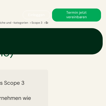
Termin jetzt
Einloggen
vereinbaren
iche und -kategorien
Scope 3
Emissionen aus Investitionen (Scope 3 Katego
stitionen
15)
ls Scope 3
ternehmen wie