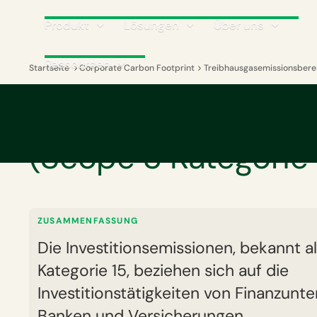
Produkt
Lösungen
Über uns
Ressourcen
Startseite
Corporate Carbon Footprint
Treibhausgasemissionsbere
GLOSSAR
Emissionen aus Inve
(Scope 3 Kategorie 
ZUSAMMENFASSUNG
Die Investitionsemissionen, bekannt a
Kategorie 15, beziehen sich auf die
Investitionstätigkeiten von Finanzun
Banken und Versicherungen.