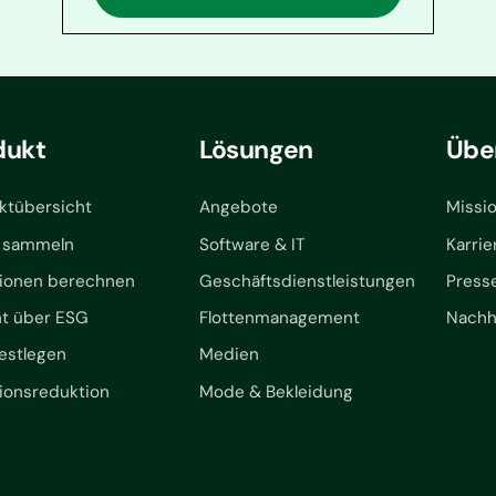
dukt
Lösungen
Übe
ktübersicht
Angebote
Missi
 sammeln
Software & IT
Karrie
ionen berechnen
Geschäftsdienstleistungen
Press
ht über ESG
Flottenmanagement
Nachha
festlegen
Medien
ionsreduktion
Mode & Bekleidung