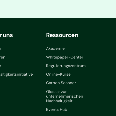
r uns
Ressourcen
on
Akademie
ren
Whitepaper-Center
e
Regulierungszentrum
ltigkeitsinitiative
Online-Kurse
Carbon Scanner
Glossar zur
unternehmerischen
Nachhaltigkeit
Events Hub