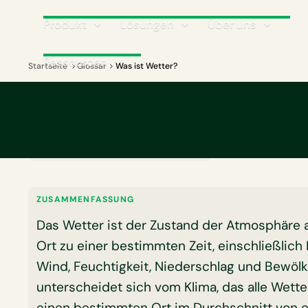
Produkt
Lösungen
Über uns
Ressourcen
Startseite
Glossar
Was ist Wetter?
GLOSSAR
Was ist Wetter?
🛠️ Diese Seite wird derzeit ins Deutsche übersetzt.
ZUSAMMENFASSUNG
Das Wetter ist der Zustand der Atmosphäre
Ort zu einer bestimmten Zeit, einschließlich
Wind, Feuchtigkeit, Niederschlag und Bewöl
unterscheidet sich vom Klima, das alle Wett
einen bestimmten Ort im Durchschnitt von 