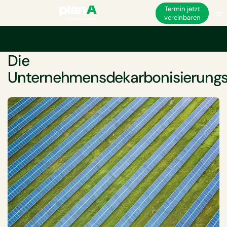
Termin jetzt
vereinbaren
Startseite
Dekarbonisierung
Die Unternehmensdekarbonisierungsreise
WEISSBUCH
Die
Unternehmensdekarbonisierungs