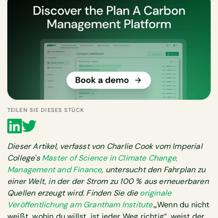
TEILEN SIE DIESES STÜCK
Dieser Artikel, verfasst von Charlie Cook vom Imperial
College's
Master of Science in Climate Change,
Management and Finance
, untersucht den Fahrplan zu
einer Welt, in der der Strom zu 100 % aus erneuerbaren
Quellen erzeugt wird. Finden Sie die
originale
Veröffentlichung am Grantham Institute
.
„Wenn du nicht
weißt, wohin du willst, ist jeder Weg richtig“, weist der