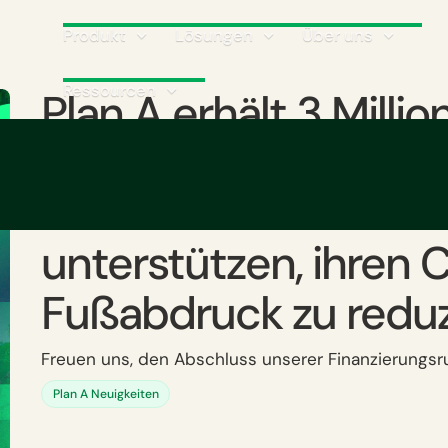
Produkt
Lösungen
Über uns
Ressourcen
Plan A erhält 3 Milli
an Fördergeldern, u
Unternehmen dabei 
unterstützen, ihren 
Fußabdruck zu reduz
Freuen uns, den Abschluss unserer Finanzierungs
Plan A Neuigkeiten