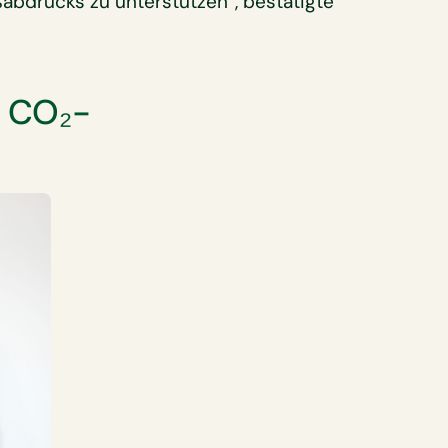
bdrucks zu unterstützen“, bestätigte
r CO₂-