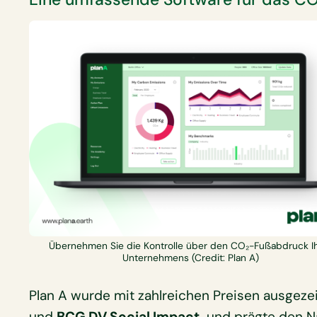
Übernehmen Sie die Kontrolle über den CO₂-Fußabdruck I
Unternehmens (Credit: Plan A)
Plan A wurde mit zahlreichen Preisen ausgeze
und
BCG DV Social Impact,
und prägte den N