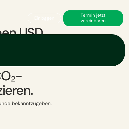
Termin jetzt
Einloggen
vereinbaren
onen USD
m
zu
CO₂-
ieren.
runde bekanntzugeben.