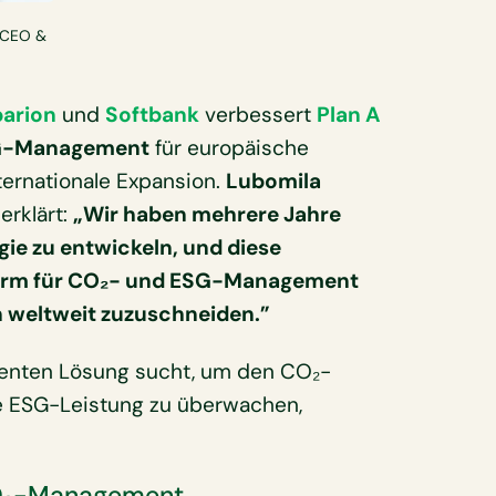
, CEO &
arion
und
Softbank
verbessert
Plan A
SG-Management
für europäische
ternationale Expansion.
Lubomila
, erklärt:
„Wir haben mehrere Jahre
gie zu entwickeln, und diese
ttform für CO₂- und ESG-Management
n weltweit zuzuschneiden.”
igenten Lösung sucht, um den CO₂-
ie ESG-Leistung zu überwachen,
CO₂-Management.