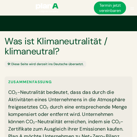
Termin jetzt
vereinbaren
Startseite
Corporate Carbon Footprint
Was ist Klimaneutralität / kliman
GLOSSAR
Was ist Klimaneutralität /
klimaneutral?
🛠️ Diese Seite wird derzeit ins Deutsche übersetzt.
ZUSAMMENFASSUNG
CO₂-Neutralität bedeutet, dass das durch die
Aktivitäten eines Unternehmens in die Atmosphäre
freigesetztes CO₂ durch eine entsprechende Menge
kompensiert oder entfernt wird. Unternehmen
können
CO₂-Neutralität erreichen, indem sie CO₂-
Zertifikate zum Ausgleich ihrer Emissionen kaufen.
Plan A möchte Unternehmen zu Net-Zero-Bilanz