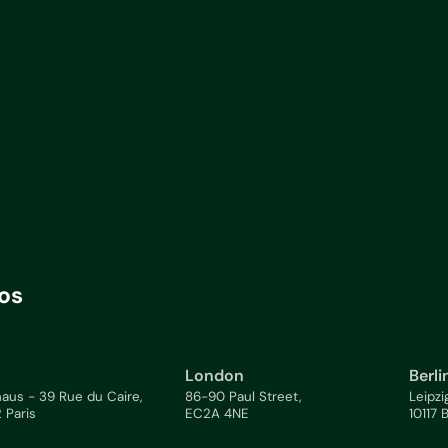
os
London
Berli
aus - 39 Rue du Caire,
86-90 Paul Street,
Leipzi
 Paris
EC2A 4NE
10117 