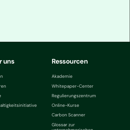
r uns
Ressourcen
on
Akademie
ren
Whitepaper-Center
e
Regulierungszentrum
ltigkeitsinitiative
Online-Kurse
Carbon Scanner
Glossar zur
unternehmerischen