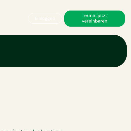
Termin jetzt
Einloggen
vereinbaren
hitepaper direkt in Ihren Posteingang.