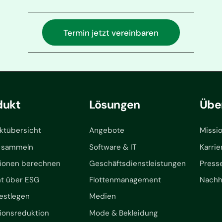
Termin jetzt vereinbaren
dukt
Lösungen
Übe
ktübersicht
Angebote
Missi
 sammeln
Software & IT
Karrie
ionen berechnen
Geschäftsdienstleistungen
Press
ht über ESG
Flottenmanagement
Nachha
festlegen
Medien
ionsreduktion
Mode & Bekleidung