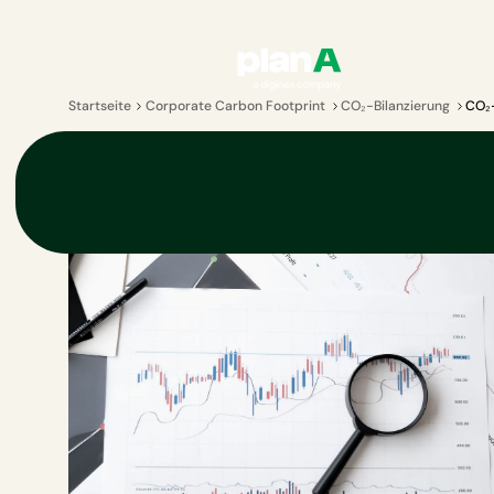
Startseite
Corporate Carbon Footprint
CO₂-Bilanzierung
CO₂-