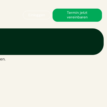
Termin jetzt
Einloggen
vereinbaren
er
en.