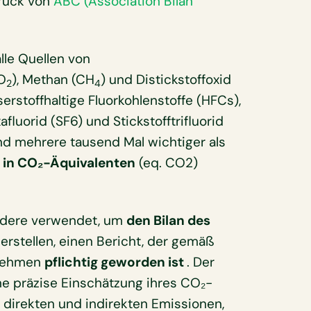
druck von
ABC (Association Bilan
lle Quellen von
O
), Methan (CH
) und Distickstoffoxid
2
4
erstoffhaltige Fluorkohlenstoffe (HFCs),
fluorid (SF6) und Stickstofftrifluorid
nd mehrere tausend Mal wichtiger als
r
in CO₂-Äquivalenten
(eq. CO2)
ondere verwendet, um
den Bilan des
erstellen, einen Bericht, der gemäß
rnehmen
pflichtig geworden ist
. Der
ne präzise Einschätzung ihres CO₂-
direkten und indirekten Emissionen,