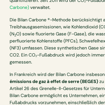
quantifizieren. Seit 2011 wird der CO₂-Fußab
Carbone)
verwaltet.
Die Bilan Carbone ®-Methode berücksichtigt a
Treibhausgasemissionen, wie Kohlendioxid (C
(N
O) sowie fluorierte Gase (F-Gase), die wass
2
perfluorierte Kohlenstoffe (PFCs), Schwefelhexa
(NF3) umfassen. Diese synthetischen Gase si
CO2. Ein CO₂-Fußabdruck wird jedoch imme
gemessen.
In Frankreich wird der Bilan Carbone insbes
émissions de gaz à effet de serre (BEGES)
zu 
Artikel 26 des Grenelle-II-Gesetzes für Unte
Bilan Carbone ermöglicht es Unternehmen, ei
Fußabdrucks vorzunehmen, einschließlich der 