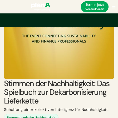
Termin jetzt
vereinbaren
Startseite
Nachhaltigkeit
Nachhaltigkeit in der Lieferkette
Stimmen der
Stimmen der Nachhaltigkeit: Das
Spielbuch zur Dekarbonisierung
Lieferkette
Schaffung einer kollektiven Intelligenz für Nachhaltigkeit.
Unternehmerische Nachhaltigkeit