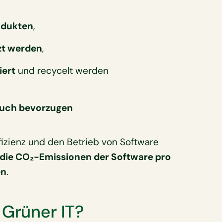
odukten
,
tzt werden
,
iert
und recycelt werden
auch bevorzugen
ffizienz und den Betrieb von Software
die CO₂-Emissionen der Software pro
en
.
 Grüner IT?