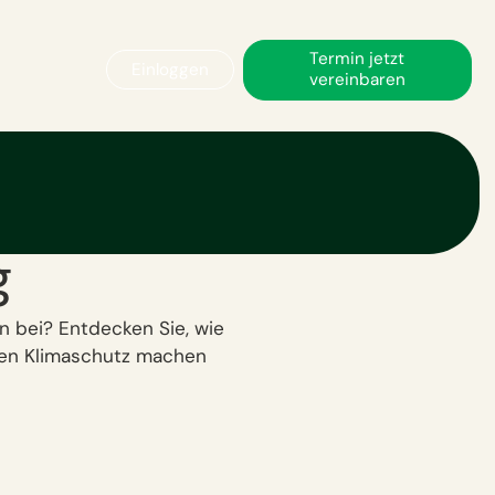
Termin jetzt
Einloggen
vereinbaren
hre IT mit
g
n bei? Entdecken Sie, wie
 den Klimaschutz machen