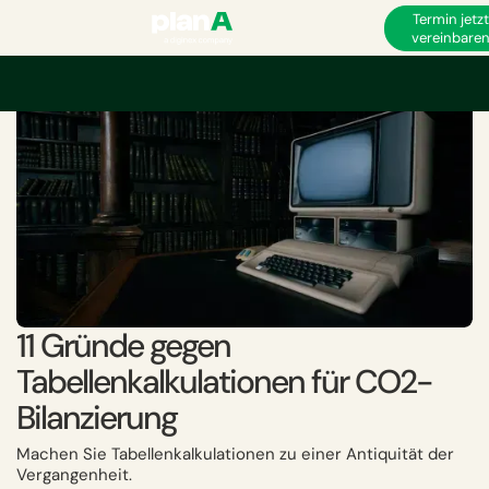
Termin jetz
vereinbare
Startseite
Corporate Carbon Footprint
CO₂-Bilanzierung
11 Gründe ge
11 Gründe gegen
Tabellenkalkulationen für CO2-
Bilanzierung
Machen Sie Tabellenkalkulationen zu einer Antiquität der
Vergangenheit.