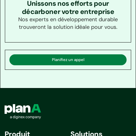
aide les entreprises à suivre et gérer leur impact
Unissons nos efforts pour
environnemental, soutenant un large éventail
décarboner votre entreprise
d'initiatives de durabilité et d'efforts de conformité
Nos experts en développement durable
réglementaire.
trouveront la solution idéale pour vous.
Planifiez un appel
Produit
Solutions