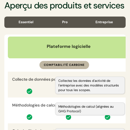
Aperçu des produits et services
Essentiel
Pro
Entreprise
Plateforme logicielle
COMPTABILITÉ CARBONE
Collecte de données pour les scopes 1, 2, 3
i
Collectez les données d'activité de
l'entreprise avec des modèles structurés
pour tous les scopes.
Méthodologies de calcul (alignées au GHG Protocol)
i
Méthodologies de calcul (alignées au
GHG Protocol)