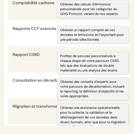
Comptabilité carbone
i
Obtenez des calculs d'émissions
personnalisés pour les catégories du
GHG Protocol, venant de nos experts.
optionnel
optionnel
Rapports CCF avancés
i
Obtenez un rapport complet de vos
données et émissions en l'exportant pour
une période sélectionnée.
optionnel
optionnel
Rapport CSRD
i
Profitez de services personnalisés à
chaque étape de votre parcours CSRD,
tels que des évaluations de double
optionnel
optionnel
matérialité ou une analyse des écarts.
Consultation en décarbonation
i
Obtenez des conseils d'experts pour
votre parcours de décarbonation, incluant
le reporting, la définition d'objectifs et les
optionnel
optionnel
voies appropriées.
Migration et transformation des données
i
Obtenez une assistance opérationnelle
pour la collecte, la validation et le
téléchargement de vos données dans
optionnel
optionnel
divers formats, ainsi que pour la migration
depuis d'autres systèmes.