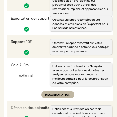
décomposition pré-définies ou
personnalisées pour obtenir des
informations rapides et approfondies sur
vos données.
Exportation de rapport d'émissions
i
Obtenez un rapport complet de vos
données et émissions en l'exportant pour
une période sélectionnée.
Rapport PDF
i
Obtenez un rapport narratif sur votre
empreinte carbone d'entreprise à partager
avec les parties prenantes.
Gaia AI Pro
i
Utilisez notre Sustainability Navigator
avancé pour collecter des données, les
analyser et vous recommander la
optionnel
optionnel
meilleure stratégie pour la décarbonation
de votre entreprise.
DÉCARBONATION
Définition des objectifs
i
Définissez et suivez des objectifs de
décarbonation scientifiques pour mieux