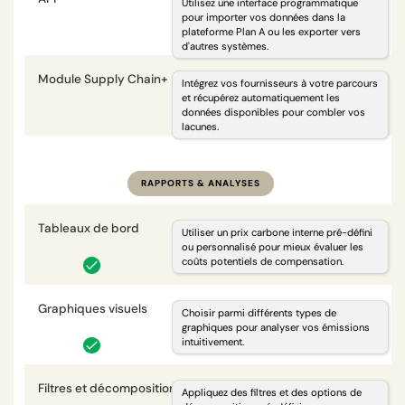
Utilisez une interface programmatique
pour importer vos données dans la
plateforme Plan A ou les exporter vers
d'autres systèmes.
Module Supply Chain+
i
Intégrez vos fournisseurs à votre parcours
et récupérez automatiquement les
données disponibles pour combler vos
optionnel
lacunes.
RAPPORTS & ANALYSES
Tableaux de bord
i
Utiliser un prix carbone interne pré-défini
ou personnalisé pour mieux évaluer les
coûts potentiels de compensation.
Graphiques visuels
i
Choisir parmi différents types de
graphiques pour analyser vos émissions
intuitivement.
Filtres et décompositions
i
Appliquez des filtres et des options de