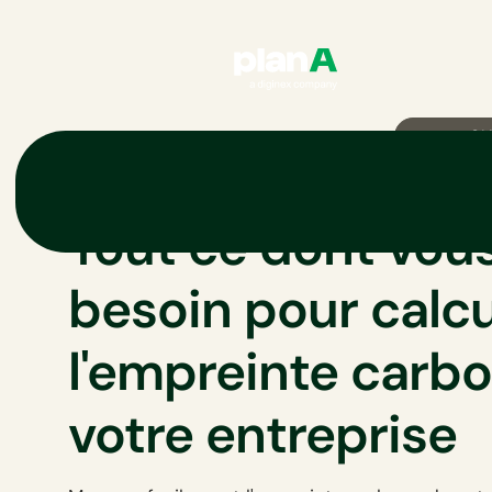
01
Tout ce dont vou
besoin pour calcu
l'empreinte carb
votre entreprise