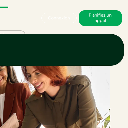
Planifiez un
Connexion
appel
uire