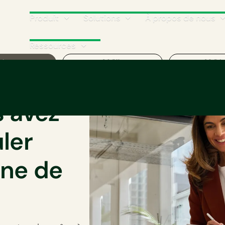
Produit
Solutions
À propos de nous
Ressources
 Mesurer
02 Bilan
03 Réd
s avez
ler
one de