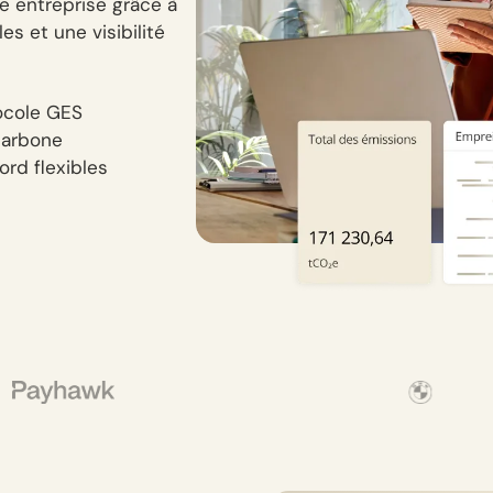
e entreprise grâce à
es et une visibilité
ocole GES
carbone
rd flexibles