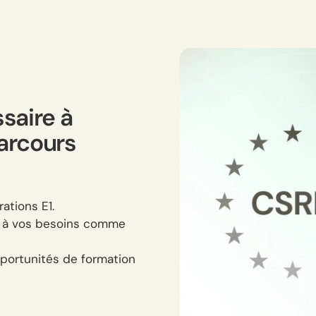
saire à
arcours
ations E1.
s à vos besoins comme
portunités de formation