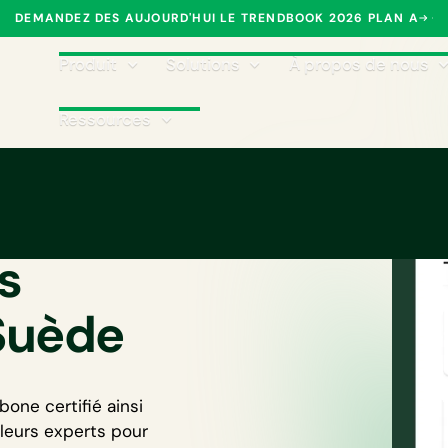
DEMANDEZ DES AUJOURD'HUI LE TRENDBOOK 2026 PLAN A
Produit
Solutions
À propos de nous
Ressources
ptabilité
s
 Suède
rbone
certifié ainsi
lleurs experts pour