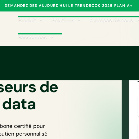
DEMANDEZ DES AUJOURD'HUI LE TRENDBOOK 2026 PLAN A
Produit
Solutions
À propos de nous
Ressources
n carbone
sseurs de
 data
bone certifié
pour
 soutien personnalisé