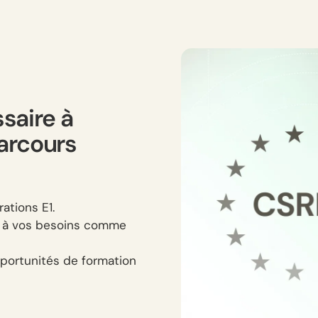
saire à
arcours
ations E1.
s à vos besoins comme
portunités de formation