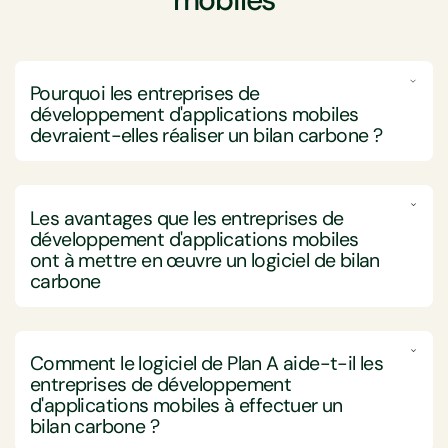
Pourquoi les entreprises de
développement d'applications mobiles
devraient-elles réaliser un bilan carbone ?
Les entreprises de développement d'applications
mobiles devraient entreprendre une comptabilité
Les avantages que les entreprises de
carbone pour s'aligner sur leurs objectifs de durabilité,
développement d'applications mobiles
réduire leur impact environnemental et améliorer leur
ont à mettre en œuvre un
logiciel de bilan
avantage compétitif dans un marché de plus en plus
carbone
soucieux de l'écologie.
La mise en œuvre d'un logiciel de bilan carbone offre
Alors que les entreprises de développement
aux entreprises de développement d'applications
d'applications mobiles créent des produits
Comment le logiciel de Plan A aide-t-il les
mobiles une durabilité, une conformité et une
numériques, leurs opérations—allant de l'hébergement
entreprises de développement
efficacité accrues, les positionnant stratégiquement
de serveurs importants à l'infrastructure de
d'applications mobiles à effectuer un
sur un marché concurrentiel.
développement d'applications—contribuent aux
bilan carbone ?
émissions de gaz à effet de serre (GES). En mettant en
Tout d'abord, en automatisant et en rationalisant la