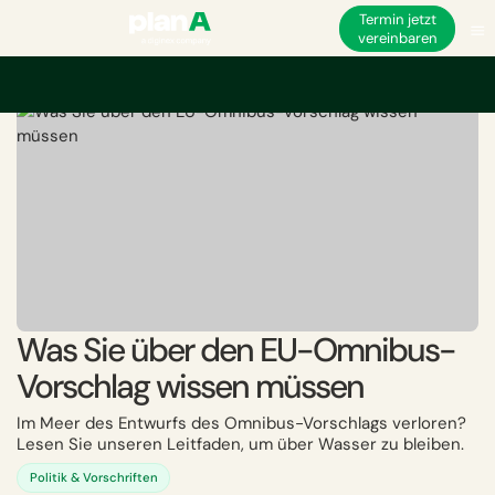
Termin jetzt
vereinbaren
Startseite
ESG
ESG- und nichtfinanzielle Vorschriften der EU
Was Sie 
Was Sie über den EU-Omnibus-
Vorschlag wissen müssen
Im Meer des Entwurfs des Omnibus-Vorschlags verloren?
Lesen Sie unseren Leitfaden, um über Wasser zu bleiben.
Politik & Vorschriften