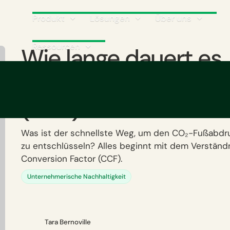
Produkt
Lösungen
Über uns
Ressourcen
Wie lange dauert es,
Corporate Carbon Fo
(CCF) zu berechnen
Was ist der schnellste Weg, um den CO₂-Fußabdr
zu entschlüsseln? Alles beginnt mit dem Verständ
Conversion Factor (CCF).
Unternehmerische Nachhaltigkeit
Tara Bernoville