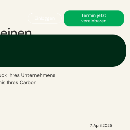
Termin jetzt
Einloggen
vereinbaren
 einen
otprint
?
uck Ihres Unternehmens
nis Ihres Carbon
7. April 2025