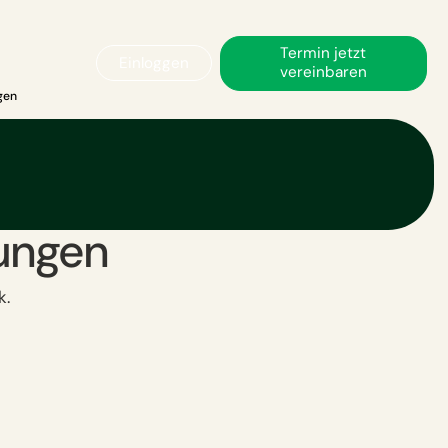
Termin jetzt
Einloggen
vereinbaren
gen
n von
tungen
k.