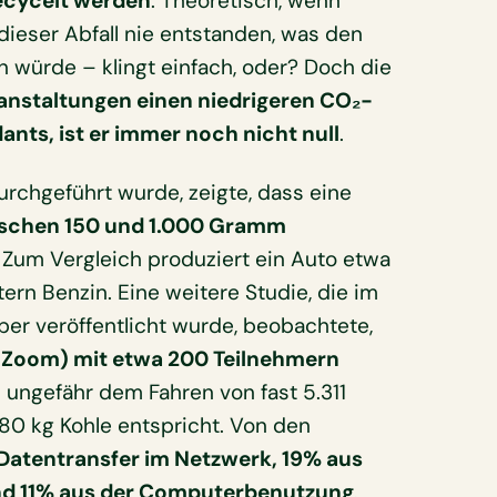
ecycelt werden
. Theoretisch, wenn
 dieser Abfall nie entstanden, was den
 würde – klingt einfach, oder? Doch die
nstaltungen einen niedrigeren CO₂-
nts, ist er immer noch nicht null
.
rchgeführt wurde, zeigte, dass eine
schen 150 und 1.000 Gramm
 Zum Vergleich produziert ein Auto etwa
rn Benzin. Eine weitere Studie, die im
er veröffentlicht wurde, beobachtete,
uf Zoom) mit etwa 200 Teilnehmern
s ungefähr dem Fahren von fast 5.311
80 kg Kohle entspricht. Von den
atentransfer im Netzwerk, 19% aus
und 11% aus der Computerbenutzung
.