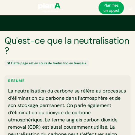
Planifiez
un appel
Accueil
Empreinte carbone de l'entreprise
Neutralité carbone
Qu'est-c
GLOSSAIRE
Qu'est-ce que la neutralisation
?
🛠️ Cette page est en cours de traduction en français.
RÉSUMÉ
La neutralisation du carbone se réfère au processus
d’élimination du carbone dans l’atmosphère et de
son stockage permanent. On parle également
d’élimination du dioxyde de carbone
atmosphérique. Le terme anglais carbon dioxide
removal (CDR) est aussi couramment utilisé. La
neutralisation du carbone peut s’effectuer selon