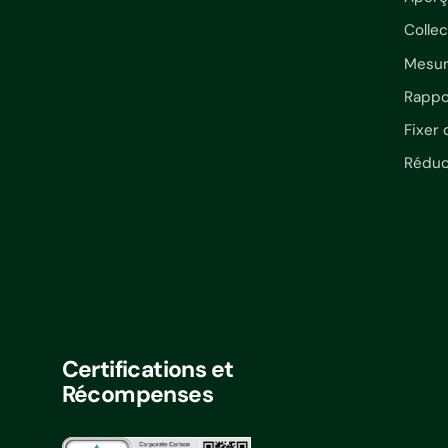
Colle
Mesur
Rappo
Fixer 
Réduc
Certifications et
Récompenses