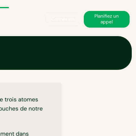
Planifiez un
Connexion
appel
ne (O3) ?
de trois atomes
couches de notre
tement dans