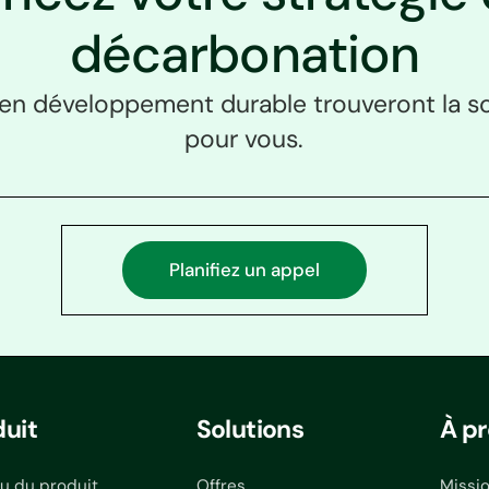
décarbonation
en développement durable trouveront la so
pour vous.
Planifiez un appel
duit
Solutions
À p
u du produit
Offres
Missi