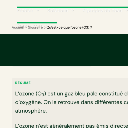
Produit
Solutions
À propos de nous
Ressources
Accueil
Glossaire
Qu'est-ce que l'ozone (O3) ?
GLOSSAIRE
Qu'est-ce que l'ozo
🛠️ Cette page est en cours de traduction en français.
RÉSUMÉ
L’ozone (O
) est un gaz bleu pâle constitué 
3
d’oxygène. On le retrouve dans différentes 
atmosphère.
L’ozone n’est généralement pas émis direc