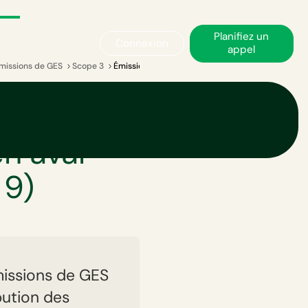
Planifiez un
Connexion
appel
émissions de GES
Scope 3
Émissions liées au transport et à la distribution 
transport
en aval
 9)
missions de GES
bution des