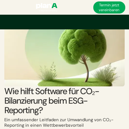
Termin jetzt
vereinbaren
Startseite
Corporate Carbon Footprint
CO₂-Bilanzierung
CO₂-Bilanzie
Wie hilft Software für CO₂-
Bilanzierung beim ESG-
Reporting?
Ein umfassender Leitfaden zur Umwandlung von CO₂-
Reporting in einen Wettbewerbsvorteil