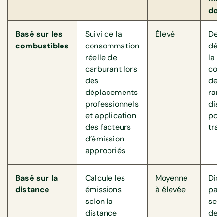
d
Basé sur les
Suivi de la
Élevé
De
combustibles
consommation
dé
réelle de
la
carburant lors
c
des
de
déplacements
ra
professionnels
di
et application
po
des facteurs
tr
d’émission
appropriés
Basé sur la
Calcule les
Moyenne
Di
distance
émissions
à élevée
pa
selon la
se
distance
de