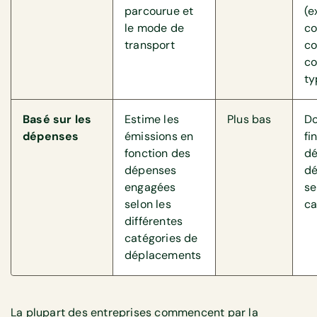
parcourue et
(e
le mode de
co
transport
co
co
ty
Basé sur les
Estime les
Plus bas
D
dépenses
émissions en
fi
fonction des
dé
dépenses
d
engagées
se
selon les
ca
différentes
catégories de
déplacements
La plupart des entreprises commencent par la