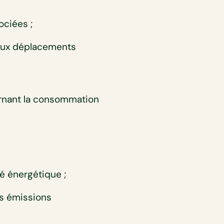
sociées ;
 aux déplacements
ernant la consommation
té énergétique ;
des émissions