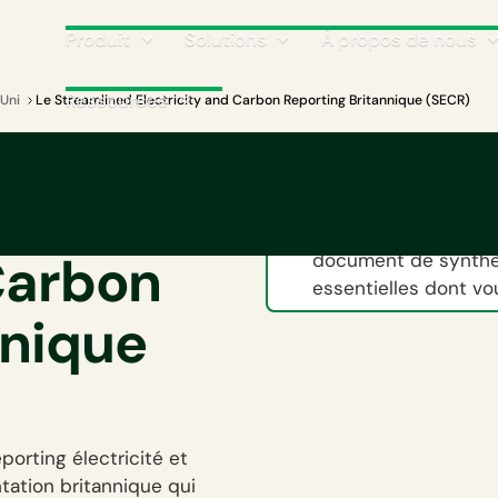
Produit
Solutions
À propos de nous
Ressources
Uni
Le Streamlined Electricity and Carbon Reporting Britannique (SECR)
Télécharger la 
Remplissez le formul
 Carbon
document de synthès
essentielles dont vo
nnique
porting électricité et
tation britannique qui