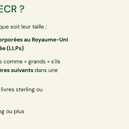
SECR ?
e soit leur taille ;
corporées au Royaume-Uni
tée (LLPs)
s comme « grands » s'ils
ères suivants
dans une
 livres sterling ou
ing ou plus