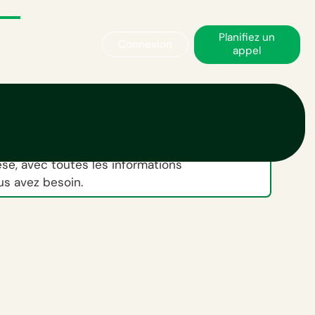
Planifiez un
Connexion
appel
fiche pratique
aire ci-dessous pour accéder à notre
e, avec toutes les informations
us avez besoin.