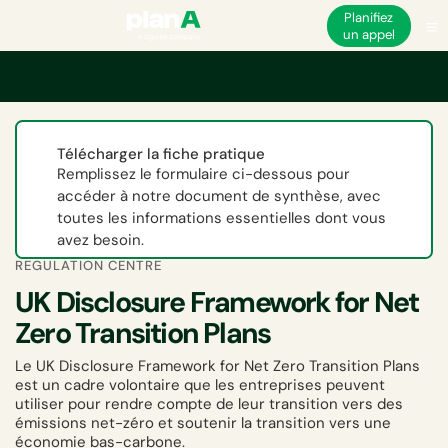
Planifiez
un appel
Accueil
ESG
Réglementation ESG et non financière au Royaume-Uni
UK
Télécharger la fiche pratique
Remplissez le formulaire ci-dessous pour
accéder à notre document de synthèse, avec
toutes les informations essentielles dont vous
avez besoin.
REGULATION CENTRE
UK Disclosure Framework for Net
Zero Transition Plans
Le UK Disclosure Framework for Net Zero Transition Plans
est un cadre volontaire que les entreprises peuvent
utiliser pour rendre compte de leur transition vers des
émissions net-zéro et soutenir la transition vers une
économie bas-carbone.