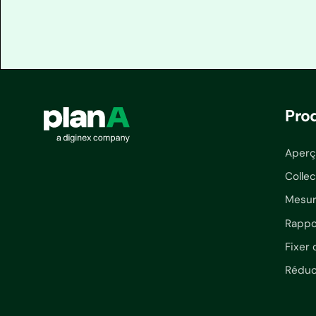
Pro
Aperç
Colle
Mesur
Rappo
Fixer 
Réduc