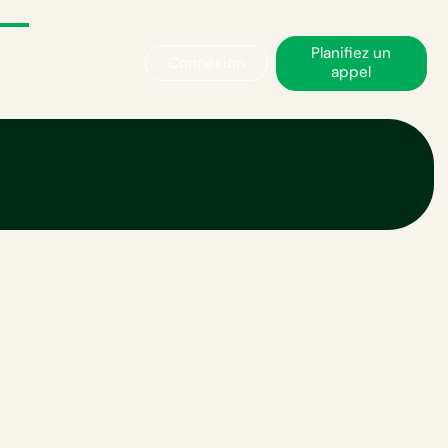
Planifiez un
Connexion
appel
onseils du