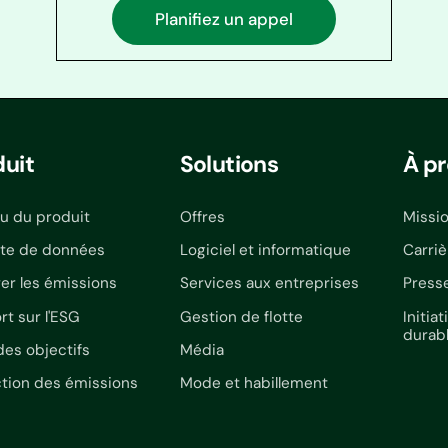
Planifiez un appel
duit
Solutions
À p
u du produit
Offres
Missi
cte de données
Logiciel et informatique
Carriè
er les émissions
Services aux entreprises
Press
rt sur l'ESG
Gestion de flotte
Initi
durab
des objectifs
Média
tion des émissions
Mode et habillement