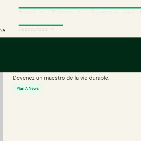
Produit
Solutions
À propos de nous
Ressources
n A
Vendredi durable : C
bureau de Plan A
Devenez un maestro de la vie durable.
Plan A News