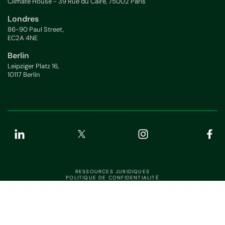
Climate House - 39 Rue du Caire, 75002 Paris
Londres
86-90 Paul Street,
EC2A 4NE
Berlin
Leipziger Platz 16,
10117 Berlin
RESSOURCES JURIDIQUES
POLITIQUE DE CONFIDENTIALITÉ
ÉTAT DE L'APPLICATION
SÉCURITÉ DE L'INFORMATION