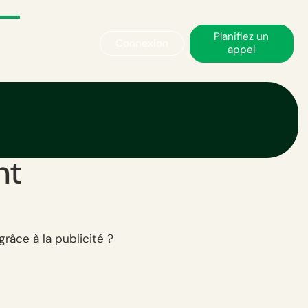
Planifiez un
Connexion
appel
hing :
ans la lutte
nt
âce à la publicité ?