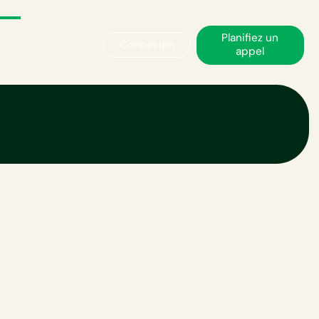
Planifiez un
Connexion
appel
 du carbone
?