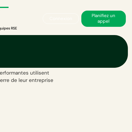
Planifiez un
Connexion
appel
équipes RSE
e bilan
uipes RSE
rformantes utilisent
erre de leur entreprise