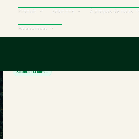
Produit
Solutions
À propos de nous
Ressources
Le parcours net-zéro
Vos engagements net-zéro sont-ils suffisamment 
Science du climat