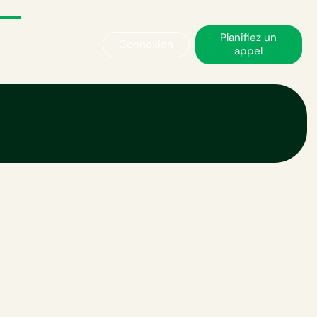
Planifiez un
Connexion
appel
, expliqué
crédibles ?