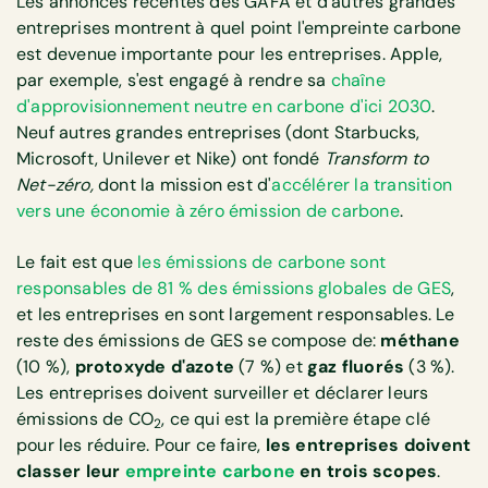
Les annonces récentes des GAFA et d'autres grandes
entreprises montrent à quel point l'empreinte carbone
est devenue importante pour les entreprises. Apple,
par exemple, s'est engagé à rendre sa
chaîne
d'approvisionnement neutre en carbone d'ici 2030
.
Neuf autres grandes entreprises (dont Starbucks,
Microsoft, Unilever et Nike) ont fondé
Transform to
Net-zéro,
dont la mission est d'
accélérer la transition
vers une économie à zéro émission de carbone
.
Le fait est que
les émissions de carbone sont
responsables de 81 % des émissions globales de GES
,
et les entreprises en sont largement responsables. Le
reste des émissions de GES se compose de:
méthane
(10 %),
protoxyde d'azote
(7 %) et
gaz fluorés
(3 %).
Les entreprises doivent surveiller et déclarer leurs
émissions de CO
, ce qui est la première étape clé
2
pour les réduire. Pour ce faire,
les entreprises doivent
classer leur
empreinte carbone
en trois scopes
.