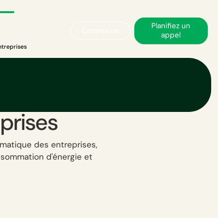
Planifiez un
Connexion
appel
ntreprises
 E1 : Un
ilité
prises
limatique des entreprises,
onsommation d'énergie et