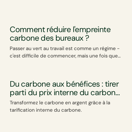
Comment réduire l'empreinte
carbone des bureaux ?
Passer au vert au travail est comme un régime -
c'est difficile de commencer, mais une fois que
vous l'avez fait, vous vous sentez mieux, avez
meilleure allure et votre portefeuille vous en
remerciera aussi.
Du carbone aux bénéfices : tirer
parti du prix interne du carbone
pour la croissance des
Transformez le carbone en argent grâce à la
entreprises
tarification interne du carbone.