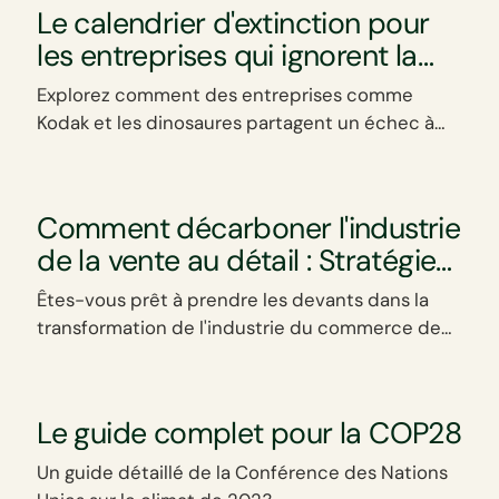
Le calendrier d'extinction pour
les entreprises qui ignorent la
transition verte
Explorez comment des entreprises comme
Kodak et les dinosaures partagent un échec à
s'adapter, impactant ainsi leur survie. Apprenez
des erreurs passées.
Comment décarboner l'industrie
de la vente au détail : Stratégies
pour une transformation
Êtes-vous prêt à prendre les devants dans la
durable
transformation de l'industrie du commerce de
détail en adoptant la durabilité et en exploitant
les stratégies de décarbonation à la pointe de la
technologie ?
Le guide complet pour la COP28
Un guide détaillé de la Conférence des Nations