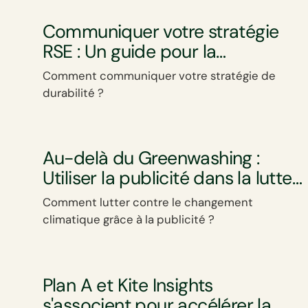
Communiquer votre stratégie
RSE : Un guide pour la
transparence et la
Comment communiquer votre stratégie de
responsabilité
durabilité ?
Au-delà du Greenwashing :
Utiliser la publicité dans la lutte
contre le changement
Comment lutter contre le changement
climatique.
climatique grâce à la publicité ?
Plan A et Kite Insights
s'associent pour accélérer la