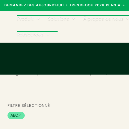
DEMANDEZ DES AUJOURD'HUI LE TRENDBOOK 2026 PLAN A
Produit
Solutions
À propos de nous
Ressources
 de Plan A
un changement positif dans les entreprises,
FILTRE SÉLECTIONNÉ
ABC