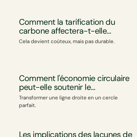
progressivement le carbone à chaque achat
numérique.
Comment la tarification du
carbone affectera-t-elle
l'agenda mondial de
Cela devient coûteux, mais pas durable.
décarbonation ?
Comment l'économie circulaire
peut-elle soutenir le
développement durable ?
Transformer une ligne droite en un cercle
parfait.
Les implications des lacunes de