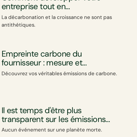
entreprise tout en
décarbonant?
La décarbonation et la croissance ne sont pas
antithétiques.
Empreinte carbone du
fournisseur : mesure et
réduction des émissions scope
Découvrez vos véritables émissions de carbone.
3
Il est temps d'être plus
transparent sur les émissions
carbone des événements.
Aucun événement sur une planète morte.