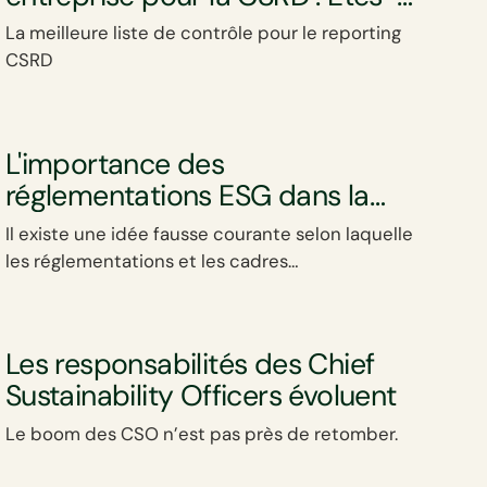
vous prêt ?
La meilleure liste de contrôle pour le reporting
CSRD
L'importance des
réglementations ESG dans la
facilitation de l'action climatique
Il existe une idée fausse courante selon laquelle
des entreprises
les réglementations et les cadres
réglementaires sur le climat ne peuvent pas
bénéficier aux entreprises.
Les responsabilités des Chief
Sustainability Officers évoluent
Le boom des CSO n’est pas près de retomber.