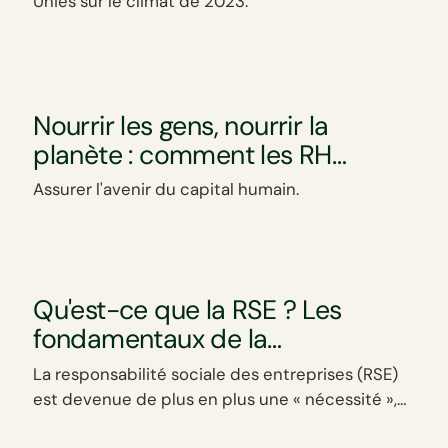
Unies sur le climat de 2023.
Nourrir les gens, nourrir la
planète : comment les RH
favorisent le développement
Assurer l'avenir du capital humain.
durable des entreprises
Qu'est-ce que la RSE ? Les
fondamentaux de la
Responsabilité Sociale des
La responsabilité sociale des entreprises (RSE)
Entreprises
est devenue de plus en plus une « nécessité »,
plutôt qu'un simple « avantage », pour toutes les